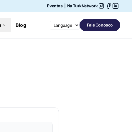
Eventos
|
Na TurkNetwork
Switch language
e
Blog
Fale Conosco