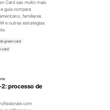
en Card sao muito mais
ste guia compara
mericano, familiares
W e outras estrategias
te.
de green card
n card
ante
-2: processo de
rofissionais com