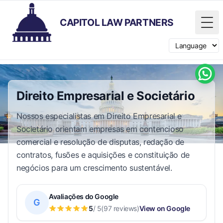
CAPITOL LAW PARTNERS
Tog
Switch langua
Direito Empresarial e Societário
Nossos especialistas em Direito Empresarial e
Societário orientam empresas em contencioso
comercial e resolução de disputas, redação de
contratos, fusões e aquisições e constituição de
negócios para um crescimento sustentável.
Avaliações do Google
G
5
/ 5
(97 reviews)
View on Google