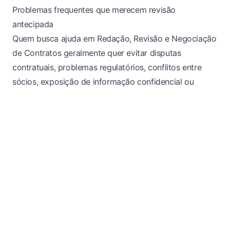
Problemas frequentes que merecem revisão
antecipada
Quem busca ajuda em Redação, Revisão e Negociação
de Contratos geralmente quer evitar disputas
contratuais, problemas regulatórios, conflitos entre
sócios, exposição de informação confidencial ou
atrasos em negociações. Uma revisão antecipada
pode identificar cláusulas vagas, proteções ausentes,
riscos de execução e obrigações mal distribuídas. As
empresas também valorizam um advogado que
explique riscos e soluções de maneira objetiva.
Valor de uma estratégia jurídica prática
Uma estratégia prática não serve apenas para reagir
depois que o problema cresce. Ela também ajuda a
negociar melhor, documentar com mais clareza e
sustentar o crescimento. Empresas que comparam