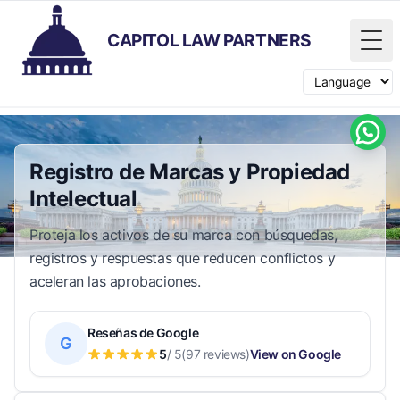
CAPITOL LAW PARTNERS
Tog
Switch langua
Registro de Marcas y Propiedad
Intelectual
Proteja los activos de su marca con búsquedas,
registros y respuestas que reducen conflictos y
aceleran las aprobaciones.
Reseñas de Google
G
5
/ 5
(97 reviews)
View on Google