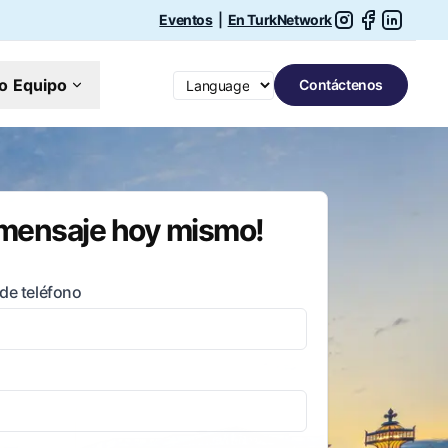
Eventos
|
En TurkNetwork
Switch language
o Equipo
Contáctenos
 mensaje hoy mismo!
de teléfono