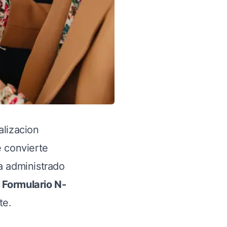
alizacion
e convierte
a administrado
l
Formulario N-
te.