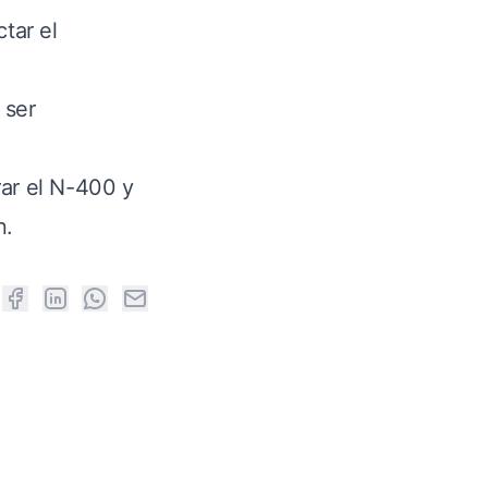
tar el
 ser
rar el N-400 y
n.