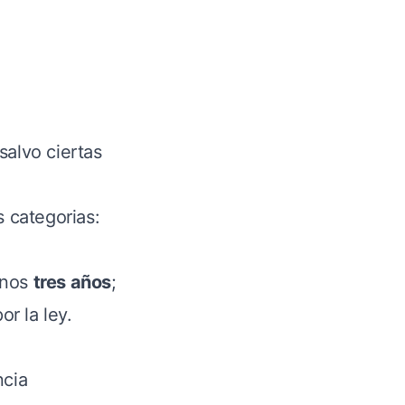
 salvo ciertas
 categorias:
enos
tres años
;
or la ley.
ncia