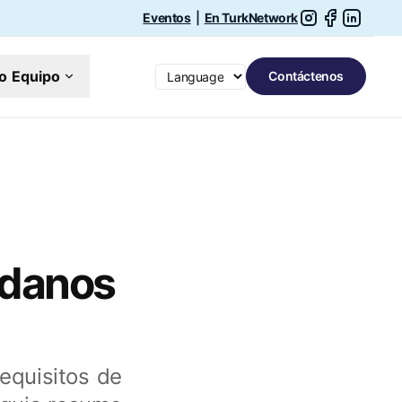
Eventos
|
En TurkNetwork
Switch language
o Equipo
Contáctenos
adanos
equisitos de