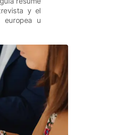
a guia resume
revista y el
d europea u