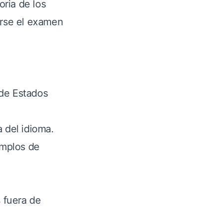
ria de los
arse el examen
 de Estados
a del idioma.
emplos de
s fuera de