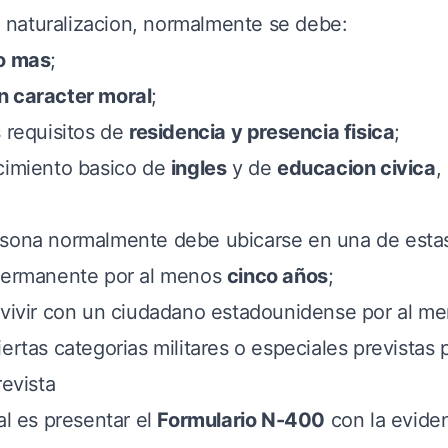
la naturalizacion, normalmente se debe:
o mas
;
n caracter moral
;
s requisitos de
residencia y presencia fisica
;
cimiento basico de
ingles
y de
educacion civica
,
sona normalmente debe ubicarse en una de estas
 permanente por al menos
cinco años
;
 vivir con un ciudadano estadounidense por al m
ertas categorias militares o especiales previstas p
revista
al es presentar el
Formulario N-400
con la evide