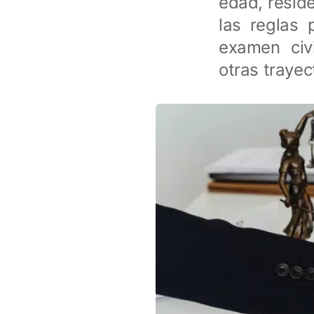
edad, reside
las reglas 
examen civ
otras trayec