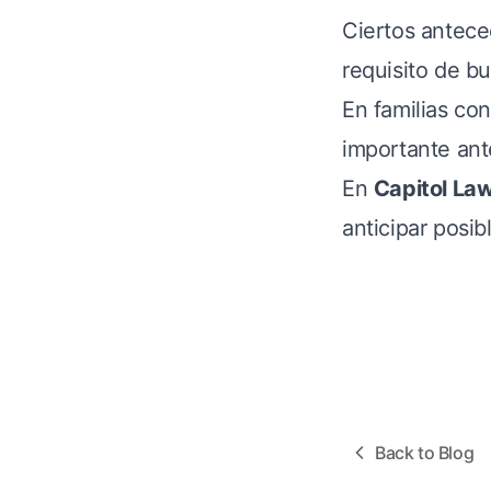
Ciertos antece
requisito de b
En familias con
importante ante
En
Capitol La
anticipar posib
Back to Blog