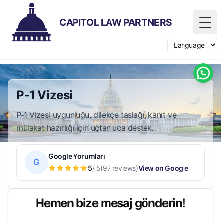
CAPITOL LAW PARTNERS
Tog
Switch langua
P-1 Vizesi
P-1 Vizesi uygunluğu, dilekçe taslağı, kanıt ve
mülakat hazırlığı için uçtan uca destek.
Google Yorumları
G
5
/ 5
(97 reviews)
View on Google
Hemen bize mesaj gönderin!