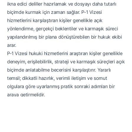
ikna edici deliller hazırlamak ve dosyayı daha tutarlı
biçimde kurmak için zaman sağlar. P-1 Vizesi
hizmetlerini karşılaştıran kişiler genellikle açık
yönlendirme, gerçekçi beklentiler ve karmaşık süreci
yapılandırılmış bir plana dönüştürebilen bir hukuk ekibi
arar.
P-1 Vizesi hukuki hizmetlerini araştıran kişiler genellikle
deneyim, erişilebilirlik, strateji ve karmaşık süreçleri açık
biçimde anlatabilme becerisini karşılaştırır. Yararlı
temsil; dikkatli hazırlık, verimli iletişim ve somut
olgulara göre uyarlanmış pratik sonraki adımları bir
araya getirmelidir.
Müvekkiller P-1 Vizesi temsilinden genellikle ne bekler?
P-1 Vizesi hukuki hizmetlerini araştıran kişiler genellikle
yalnızca hizmet adını değil, meselenin süreyi, maliyeti,
riski, belge ihtiyacını ve ulaşmak istedikleri pratik