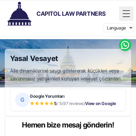
CAPITOL LAW PARTNERS
Tog
Switch langua
Yasal Vesayet
Aile dinamiklerine saygı göstererek küçükleri veya
savunmasız yetişkinleri koruyan vesayet çözümleri.
Google Yorumları
G
5
/ 5
(97 reviews)
View on Google
Hemen bize mesaj gönderin!