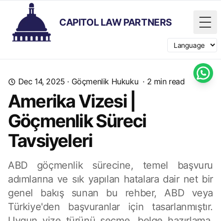
CAPITOL LAW PARTNERS
Tog
Switch langua
Dec 14, 2025
·
Göçmenlik Hukuku
·
2
min read
Amerika Vizesi |
Göçmenlik Süreci
Tavsiyeleri
ABD göçmenlik sürecine, temel başvuru
adımlarına ve sık yapılan hatalara dair net bir
genel bakış sunan bu rehber, ABD veya
Türkiye'den başvuranlar için tasarlanmıştır.
Uygun vize türünü seçme, belge hazırlama,